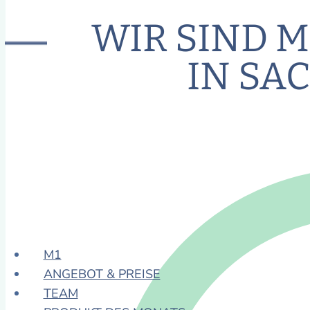
WIR SIND M
IN SA
M1
ANGEBOT & PREISE
TEAM